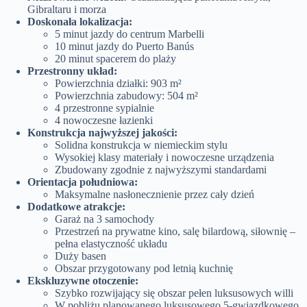
Gibraltaru i morza
Doskonała lokalizacja:
5 minut jazdy do centrum Marbelli
10 minut jazdy do Puerto Banús
20 minut spacerem do plaży
Przestronny układ:
Powierzchnia działki: 903 m²
Powierzchnia zabudowy: 504 m²
4 przestronne sypialnie
4 nowoczesne łazienki
Konstrukcja najwyższej jakości:
Solidna konstrukcja w niemieckim stylu
Wysokiej klasy materiały i nowoczesne urządzenia
Zbudowany zgodnie z najwyższymi standardami
Orientacja południowa:
Maksymalne nasłonecznienie przez cały dzień
Dodatkowe atrakcje:
Garaż na 3 samochody
Przestrzeń na prywatne kino, salę bilardową, siłownię –
pełna elastyczność układu
Duży basen
Obszar przygotowany pod letnią kuchnię
Ekskluzywne otoczenie:
Szybko rozwijający się obszar pełen luksusowych willi
W pobliżu planowanego luksusowego 5-gwiazdkowego