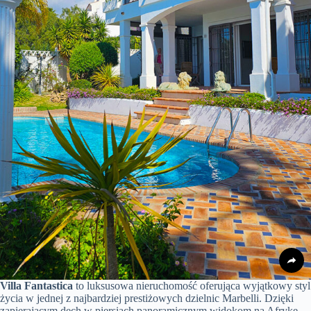
Villa Fantastica
to luksusowa nieruchomość oferująca wyjątkowy styl
życia w jednej z najbardziej prestiżowych dzielnic Marbelli. Dzięki
zapierającym dech w piersiach panoramicznym widokom na Afrykę,