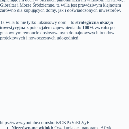
Gibraltar i Morze Śródziemne, ta willa jest prawdziwym klejnotem
zarówno dla kupujących domy, jak i doświadczonych inwestorów.
Ta willa to nie tylko luksusowy dom – to
strategiczna okazja
inwestycyjna
z potencjałem zapewnienia do
100% zwrotu
po
gustownym remoncie dostosowanym do najnowszych trendów
projektowych i nowoczesnych udogodnień.
https://www.youtube.com/shorts/CKPxVrELVyE
Niezrównane widoki:
Oszałamiająca panorama Afryki,