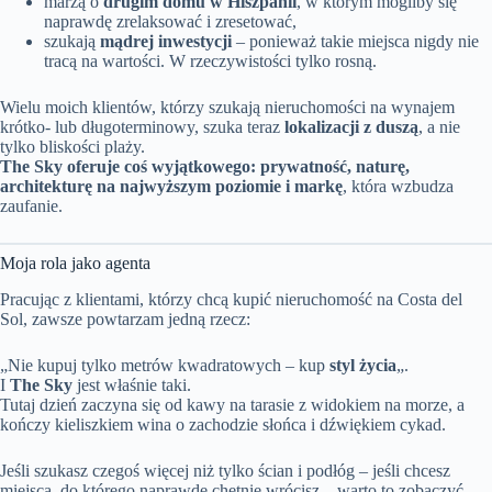
marzą o
drugim domu w Hiszpanii
, w którym mogliby się
naprawdę zrelaksować i zresetować,
szukają
mądrej inwestycji
– ponieważ takie miejsca nigdy nie
tracą na wartości. W rzeczywistości tylko rosną.
Wielu moich klientów, którzy szukają nieruchomości na wynajem
krótko- lub długoterminowy, szuka teraz
lokalizacji z duszą
, a nie
tylko bliskości plaży.
The Sky oferuje coś wyjątkowego: prywatność, naturę,
architekturę na najwyższym poziomie i markę
, która wzbudza
zaufanie.
Moja rola jako agenta
Pracując z klientami, którzy chcą kupić nieruchomość na Costa del
Sol, zawsze powtarzam jedną rzecz:
„Nie kupuj tylko metrów kwadratowych – kup
styl życia
„.
I
The Sky
jest właśnie taki.
Tutaj dzień zaczyna się od kawy na tarasie z widokiem na morze, a
kończy kieliszkiem wina o zachodzie słońca i dźwiękiem cykad.
Jeśli szukasz czegoś więcej niż tylko ścian i podłóg – jeśli chcesz
miejsca, do którego naprawdę chętnie wrócisz – warto to zobaczyć.