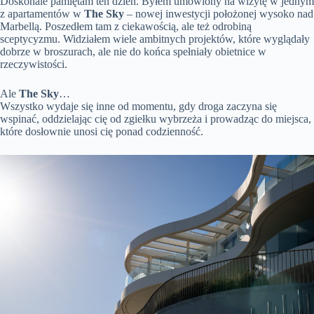
Doskonale pamiętam ten dzień. Byłem umówiony na wizytę w jednym
z apartamentów w
The Sky
– nowej inwestycji położonej wysoko nad
Marbellą. Poszedłem tam z ciekawością, ale też odrobiną
sceptycyzmu. Widziałem wiele ambitnych projektów, które wyglądały
dobrze w broszurach, ale nie do końca spełniały obietnice w
rzeczywistości.
Ale
The Sky
…
Wszystko wydaje się inne od momentu, gdy droga zaczyna się
wspinać, oddzielając cię od zgiełku wybrzeża i prowadząc do miejsca,
które dosłownie unosi cię ponad codzienność.