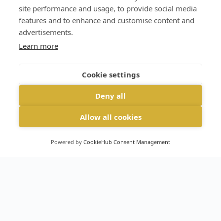
Safari (iOS)
site performance and usage, to provide social media
features and to enhance and customise content and
advertisements.
Learn more
Cookie settings
Deny all
Allow all cookies
Powered by
CookieHub Consent Management
English
(
Angielski
)
Deutsch
(
Niemiecki
)
Polski
Español
(
Hiszpański
)
Svenska
(
Szwedzki
)
Français
(
Francuski
)