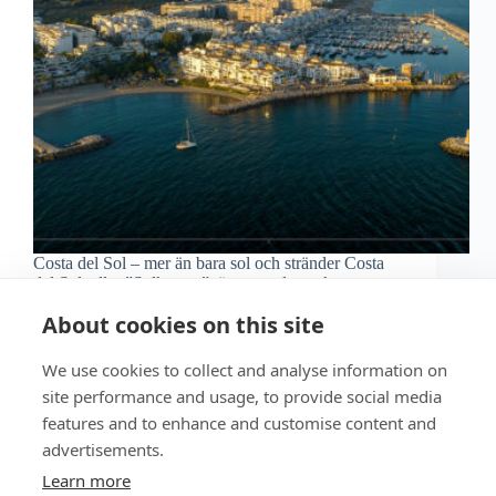
Costa del Sol – mer än bara sol och stränder Costa
del Sol, eller ”Solkusten”, är en av de vackraste
regionerna i Europa. Den ligger i södra Spanien, i
About cookies on this site
Andalusien, och är känd för sitt fantastiska klimat
med över 300…
We use cookies to collect and analyse information on
site performance and usage, to provide social media
features and to enhance and customise content and
advertisements.
Learn more