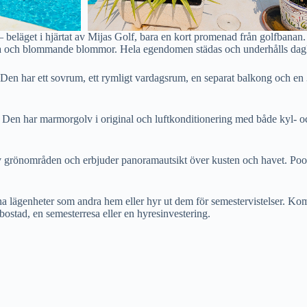
 beläget i hjärtat av Mijas Golf, bara en kort promenad från golfbanan. F
nska och blommande blommor. Hela egendomen städas och underhålls daglige
Den har ett sovrum, ett rymligt vardagsrum, en separat balkong och en 3
Den har marmorgolv i original och luftkonditionering med både kyl- och
 av grönområden och erbjuder panoramautsikt över kusten och havet. Poo
ina lägenheter som andra hem eller hyr ut dem för semestervistelser. Ko
 bostad, en semesterresa eller en hyresinvestering.