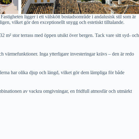
astigheten ligger i ett välskött bostadsområde i andalusisk stil som är
n, vilket gör den exceptionellt snygg och estetiskt tilltalande.
2 m² stor terrass med öppen utsikt över bergen. Tack vare sitt syd- och
 värmefunktioner. Inga ytterligare investeringar krävs – den är redo
lerna har olika djup och längd, vilket gör dem lämpliga för både
mbinationen av vackra omgivningar, en fridfull atmosfär och utmärkt