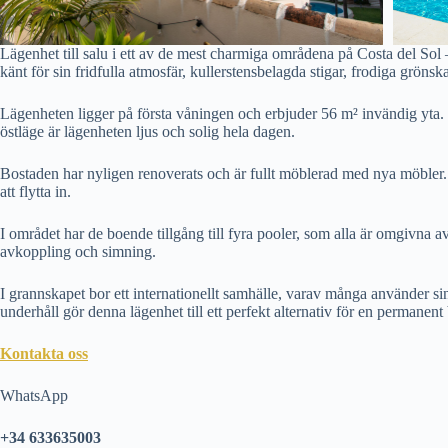
Lägenhet till salu i ett av de mest charmiga områdena på Costa del Sol –
känt för sin fridfulla atmosfär, kullerstensbelagda stigar, frodiga grö
Lägenheten ligger på första våningen och erbjuder 56 m² invändig yta. 
östläge är lägenheten ljus och solig hela dagen.
Bostaden har nyligen renoverats och är fullt möblerad med nya möbler. 
att flytta in.
I området har de boende tillgång till fyra pooler, som alla är omgivna
avkoppling och simning.
I grannskapet bor ett internationellt samhälle, varav många använder s
underhåll gör denna lägenhet till ett perfekt alternativ för en permanent
Kontakta oss
WhatsApp
+34 633635003